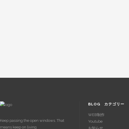
も
頑
張
り
ま
す。
BLOG カテゴリー
WEB制作
Keep passing the open windows. That
Youtube
means keep on living
お知らせ