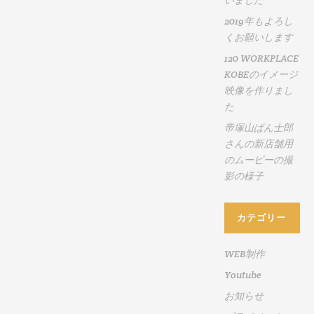
いました
デ
2019年もよろし
オ
くお願いします
サ
ロ
120 WORKPLACE
ン
KOBEのイメージ
と
映像を作りまし
い
た
う
帝塚山ぱん士郎
雑
さんの新店舗用
誌
のムービーの撮
に
影の様子
掲
載
頂
カテゴリー
き
ま
WEB制作
し
Youtube
た
お知らせ
少