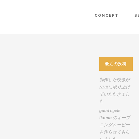
CONCEPT
S
最近の投稿
制作した映像が
2017
NHKに取り上げ
年
ていただきまし
11
た
月
good cycle
8
ikoma のオープ
日
ニングムービー
を作らせてもら
ビ