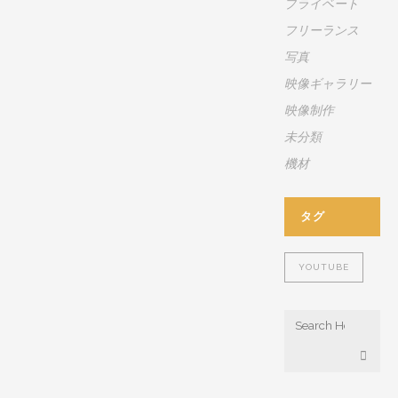
プライベート
し
フリーランス
前
で
写真
す
映像ギャラリー
が
映像制作
ビ
未分類
デ
オ
機材
サ
ロ
タグ
ン
と
い
YOUTUBE
う
映
像
制
作
の