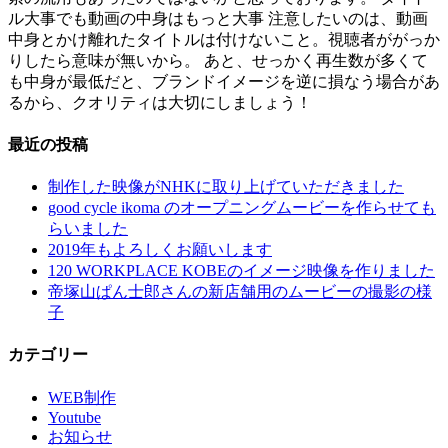
ル大事でも動画の中身はもっと大事 注意したいのは、動画
中身とかけ離れたタイトルは付けないこと。視聴者ががっか
りしたら意味が無いから。 あと、せっかく再生数が多くて
も中身が最低だと、ブランドイメージを逆に損なう場合があ
るから、クオリティは大切にしましょう！
最近の投稿
制作した映像がNHKに取り上げていただきました
good cycle ikoma のオープニングムービーを作らせても
らいました
2019年もよろしくお願いします
120 WORKPLACE KOBEのイメージ映像を作りました
帝塚山ぱん士郎さんの新店舗用のムービーの撮影の様
子
カテゴリー
WEB制作
Youtube
お知らせ