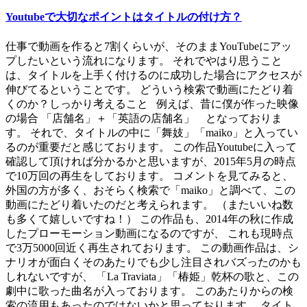
Youtubeで大切なポイントはタイトルの付け方？
仕事で動画を作ると7割くらいが、そのままYouTubeにアッ
プしたいという流れになります。 それでやはり思うこと
は、タイトルを上手く付けるのに成功した場合にアクセスが
伸びてるということです。 どういう検索で動画にたどり着
くのか？しっかり考えること 例えば、昔に僕が作った映像
の場合 「店舗名」＋「英語の店舗名」 となっておりま
す。 それで、タイトルの中に「舞妓」「maiko」と入ってい
るのが重要だと感じております。 この作品Youtubeに入って
確認して頂ければ分かるかと思いますが、2015年5月の時点
で10万回の再生をしております。 コメントを見てみると、
外国の方が多く、おそらく検索で「maiko」と調べて、この
動画にたどり着いたのだと考えられます。 （またいいね数
も多くて嬉しいですね！） この作品も、2014年の秋に作成
したプローモーション動画になるのですが、 これも現時点
で3万5000回近く再生されております。 この動画作品は、シ
ナリオが面白くそのあたりでも少し注目されバズったのかも
しれないですが、 「La Traviata」「椿姫」乾杯の歌と、この
劇中に歌った曲名が入っております。 このあたりからの検
索の流用もあったのではないかと思っております。 タイト