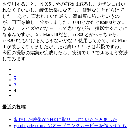
を使用すること、ＮＸ5Ｊ分の荷物は減るし、カチンコはい
れなくていいし、編集は楽になるし、 便利なことだらけで
した。 あと、言われていた通り、高感度に強いというの
が、画面を通して分かりました。 60Dとかだとiso800とかに
なると「ノイズやだな～」って思いながら、撮影することに
なるんですが、 5D Mark IIIだと、iso800とかへっちゃら、
iso3200でもいけるんじゃないかな？ 使用してみて、5D Mark
IIIが欲しくなりましたが、ただ高い！ いまは我慢ですね。
今回の撮影の編集が完成したら、実績でＵＰできるよう交渉
してみます！
1
2
3
4
最近の投稿
制作した映像がNHKに取り上げていただきました
good cycle ikoma のオープニングムービーを作らせても