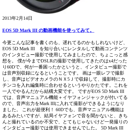
2013年2月14日
EOS 5D Mark III の動画機能を使ってみて。
今更こんな記事を書くのも、遅れてるのかもしれないけど、
EOS 5D Mark III を知り合いにレンタルして動画コンテンツ
のインタビュー撮影で使用してみましたので、ちょこっと感
想を。 僕が今までDSLRの撮影で使用してきたのはx4だった
り60Dで、何が一番困ったかというと、インタビュー撮影で
は音声別収録になるということです。 画は一眼レフで撮影
し、音声はビデオカメラのＮＸ5Ｊで収録して、撮影時にカ
チンコを入れ編集時に合わせるというやりかたです。これを
一人でやるんだから結構大変です。 ですがEOS 5D Mark III
では、音声マニュアル機能＋イヤフォンジャックが付いてる
ので、音声出力をMark IIIに入れて撮影ができるようになり
ました。 これが超便利！ 60Dでも、音声マニュアル機能は
あるみたいですが、結局イヤフォンで音を聞かないと、きち
んと撮れているのか不安で、とてもじゃないけど一発撮りの
インタビュー撮影では使用できませんでした。 5D Mark III