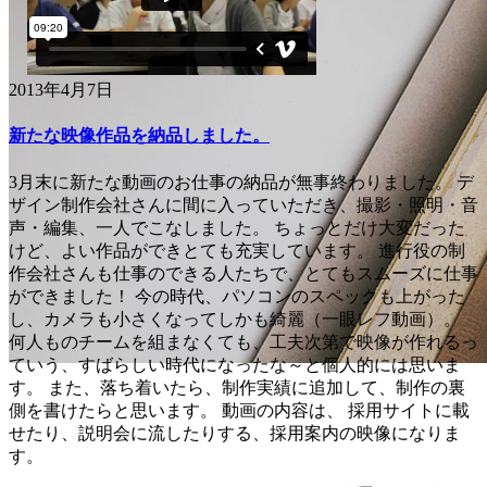
2013年4月7日
新たな映像作品を納品しました。
3月末に新たな動画のお仕事の納品が無事終わりました。 デ
ザイン制作会社さんに間に入っていただき、撮影・照明・音
声・編集、一人でこなしました。 ちょっとだけ大変だった
けど、よい作品ができとても充実しています。 進行役の制
作会社さんも仕事のできる人たちで、とてもスムーズに仕事
ができました！ 今の時代、パソコンのスペックも上がった
し、カメラも小さくなってしかも綺麗（一眼レフ動画）。
何人ものチームを組まなくても、工夫次第で映像が作れるっ
ていう、すばらしい時代になったな～と個人的には思いま
す。 また、落ち着いたら、制作実績に追加して、制作の裏
側を書けたらと思います。 動画の内容は、 採用サイトに載
せたり、説明会に流したりする、採用案内の映像になりま
す。