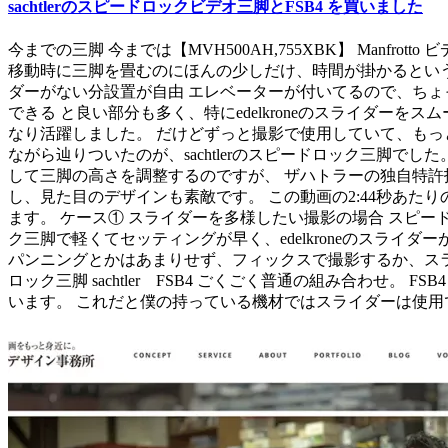
sachtlerのスピードロックビデオ三脚とFSB4 を買いました
今までの三脚 今までは【MVH500AH,755XBK】 Manf
移動時に三脚を畳むのにほんの少しだけ、時間が掛かるというのに
ダーがない分設置が自由 エレベーターが付いてるので、ちょっとした
できる と良い部分も多く、特にedelkroneのスライダ
なり活躍しました。 だけどずっと撮影で使用していて、もっ
ながら辿りついたのが、sachtlerのスピードロック三脚でし
して三脚の高さを調整するのですが、 ザハトラーの独自特許
し、見た目のデザインも素敵です。 この動画の2:44秒あ
ます。 ケース① スライダーを多様したい撮影の場合 スピードロック三
ク三脚で軽くてセッティングが早く、edelkroneのスラ
パンニングとかはあまりせず、フィックスで撮影するか、スラ
ロック三脚 sachtler FSB4 ごくごく普通の組み合わ
います。 これだと僕の持っている機材ではスライダーは使