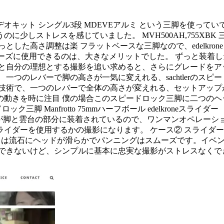
rotto ビデオキット シングル3段 MDEVEアルミ という三
少しストレスを感じていました。 MVH500AH,755XBK
高さ調整は楽 フラットベースな三脚なので、edelkrone SL
ーをスムーズに使用できるのは、大きなメリットでした。 ずっと
と自分の理想とする撮影を追い求めると、さらにグレードをア
た。 一つのレバーで脚の高さが一気に変えれる、sachtlerの
技術で、一つのレバーで全体の高さが変えれる、セットアップ
たりの動きを時に注目 僕の場合このスピードロック三脚に二つの
脚 Manfrotto 75mmハーフボール edelkroneスライ
イダーが脚と雲台の部分に装着されているので、ワンマンオペレー
イダーを使用するかの撮影になります。 ケース② スライダー
せ。 FSB4 は流石にヘッドが滑らかでパンニングはスムーズです
用できないけど、シンプルに基本に忠実な撮影がストレスなくで