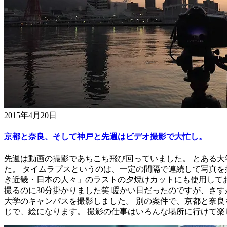
2015年4月20日
京都と奈良、そして神戸と先週はビデオ撮影で大忙し。
先週は動画の撮影であちこち飛び回っていました。 とある大
た。 タイムラプスというのは、一定の間隔で連続して写真を
き近畿・日本の人々」のラストの夕焼けカットにも使用して
撮るのに30分掛かりました笑 暖かい日だったのですが、さ
大学のキャンパスを撮影しました。 別の案件で、京都と奈良
じで、絵になります。 撮影の仕事はいろんな場所に行けて楽