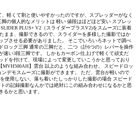
脚を使っていて、軽くて割と使いやすかったのですが、スプレッダーがなく
 三脚の個人的なメリットは 軽い 値段はほどほど安い スプレッ
IDER PLUS+ V2（スライダープラスV2)をスムーズに装着
装着したまま、撮影できるので、スライダーを多様した撮影ではか
ップさせる必要がありました。 そこでいろいろネットで調べ
スピードロック三脚 通常の三脚だと、二つ（計6つの）レバーを操作
が速い3段三脚です。 しかもカーボン仕上げで軽くて頑丈だ
ヘッドを付けて、現場によって変更していこうかと思っており
ダー 【MVH500AH】雲台 以上のような組み合わせ。 スピードロッ
ションデモスムーズに撮影ができます。 ただ、雲台が軽いので
を使用しない、落ち着いたしっかりした撮影の場合 スピード
。イベントの記録撮影なんかでは絶対にこの組み合わせになるかと思
きるかと思います。